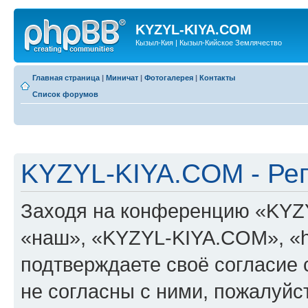
KYZYL-KIYA.COM
Кызыл-Кия | Кызыл-Кийское Землячество
Главная страница
|
Миничат
|
Фотогалерея
|
Контакты
Список форумов
KYZYL-KIYA.COM - Ре
Заходя на конференцию «KYZ
«наш», «KYZYL-KIYA.COM», «htt
подтверждаете своё согласие
не согласны с ними, пожалуйст