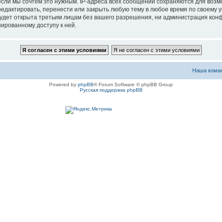
если мы сочтём это нужным. IP-адреса всех сообщений сохраняются для возм
актировать, перенести или закрыть любую тему в любое время по своему ус
будет открыта третьим лицам без вашего разрешения, ни администрация ко
нированному доступу к ней.
Наша кома
Powered by
phpBB
® Forum Software © phpBB Group
Русская поддержка phpBB