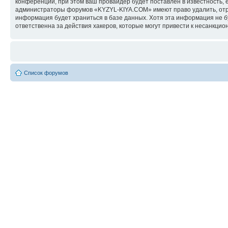
конференции, при этом ваш провайдер будет поставлен в известность, 
администраторы форумов «KYZYL-KIYA.COM» имеют право удалить, отред
информация будет храниться в базе данных. Хотя эта информация не 
ответственна за действия хакеров, которые могут привести к несанкцио
Список форумов