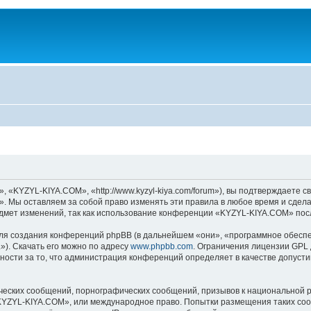
KYZYL-KIYA.COM», «http://www.kyzyl-kiya.com/forum»), вы подтверждаете св
 Мы оставляем за собой право изменять эти правила в любое время и сделае
дмет изменений, так как использование конференции «KYZYL-KIYA.COM» посл
я создания конференций phpBB (в дальнейшем «они», «программное обеспе
»). Скачать его можно по адресу
www.phpbb.com
. Ограничения лицензии GPL 
ности за то, что администрация конференций определяет в качестве допусти
ческих сообщений, порнографических сообщений, призывов к национальной р
 «KYZYL-KIYA.COM», или международное право. Попытки размещения таких со