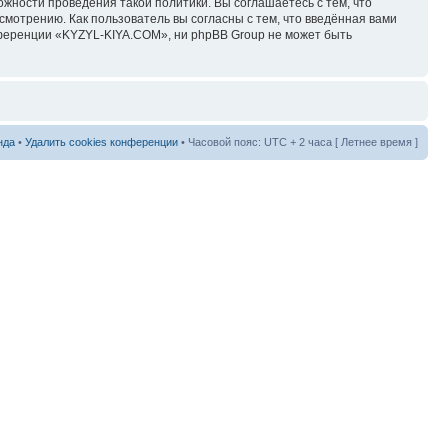
ожности проведения такой политики. Вы соглашаетесь с тем, что
мотрению. Как пользователь вы согласны с тем, что введённая вами
нференции «KYZYL-KIYA.COM», ни phpBB Group не может быть
нда
•
Удалить cookies конференции
• Часовой пояс: UTC + 2 часа [ Летнее время ]