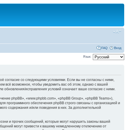
FAQ
Вход
Язык:
оё согласие со следующими условиями. Если вы не согласны с ними,
м всё возможное, чтобы уведомить вас об этом, однако с вашей
е обновления/исправления условий означает ваше согласие с ними.
чение phpBB», «www.phpbb.com», «phpBB Group», «phpBB Teams»),
для программного обеспечения phpBB строго связаны с организацией и
мого содержания и/или поведения в них. За дополнительной
озни и прочих сообщений, которые могут нарушить законы вашей
общений могут привести к вашему немедленному отключению от