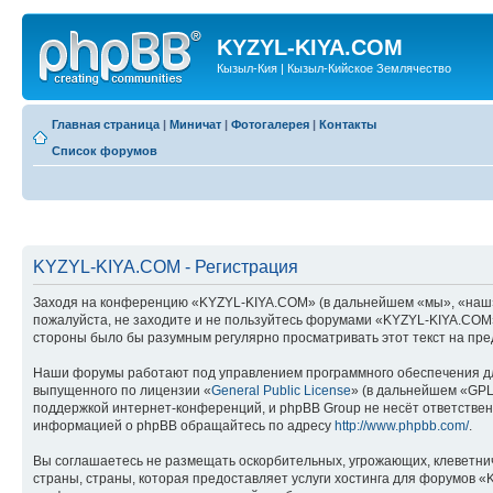
KYZYL-KIYA.COM
Кызыл-Кия | Кызыл-Кийское Землячество
Главная страница
|
Миничат
|
Фотогалерея
|
Контакты
Список форумов
KYZYL-KIYA.COM - Регистрация
Заходя на конференцию «KYZYL-KIYA.COM» (в дальнейшем «мы», «наш», «
пожалуйста, не заходите и не пользуйтесь форумами «KYZYL-KIYA.COM».
стороны было бы разумным регулярно просматривать этот текст на пре
Наши форумы работают под управлением программного обеспечения дл
выпущенного по лицензии «
General Public License
» (в дальнейшем «GPL
поддержкой интернет-конференций, и phpBB Group не несёт ответствен
информацией о phpBB обращайтесь по адресу
http://www.phpbb.com/
.
Вы соглашаетесь не размещать оскорбительных, угрожающих, клеветни
страны, страны, которая предоставляет услуги хостинга для форумов