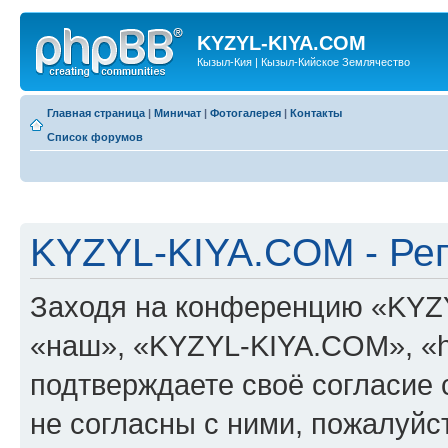
KYZYL-KIYA.COM
Кызыл-Кия | Кызыл-Кийское Землячество
Главная страница
|
Миничат
|
Фотогалерея
|
Контакты
Список форумов
KYZYL-KIYA.COM - Ре
Заходя на конференцию «KYZ
«наш», «KYZYL-KIYA.COM», «htt
подтверждаете своё согласие
не согласны с ними, пожалуйст