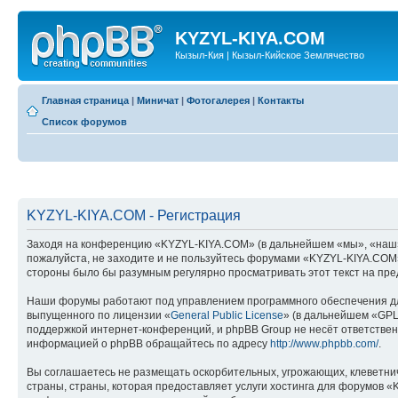
KYZYL-KIYA.COM
Кызыл-Кия | Кызыл-Кийское Землячество
Главная страница
|
Миничат
|
Фотогалерея
|
Контакты
Список форумов
KYZYL-KIYA.COM - Регистрация
Заходя на конференцию «KYZYL-KIYA.COM» (в дальнейшем «мы», «наш», «
пожалуйста, не заходите и не пользуйтесь форумами «KYZYL-KIYA.COM».
стороны было бы разумным регулярно просматривать этот текст на пре
Наши форумы работают под управлением программного обеспечения дл
выпущенного по лицензии «
General Public License
» (в дальнейшем «GPL
поддержкой интернет-конференций, и phpBB Group не несёт ответствен
информацией о phpBB обращайтесь по адресу
http://www.phpbb.com/
.
Вы соглашаетесь не размещать оскорбительных, угрожающих, клеветни
страны, страны, которая предоставляет услуги хостинга для форумов