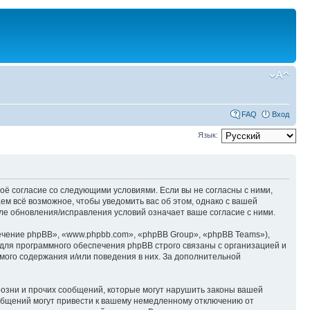
FAQ
Вход
Язык:
оё согласие со следующими условиями. Если вы не согласны с ними,
м всё возможное, чтобы уведомить вас об этом, однако с вашей
е обновления/исправления условий означает ваше согласие с ними.
чение phpBB», «www.phpbb.com», «phpBB Group», «phpBB Teams»),
для программного обеспечения phpBB строго связаны с организацией и
мого содержания и/или поведения в них. За дополнительной
озни и прочих сообщений, которые могут нарушить законы вашей
общений могут привести к вашему немедленному отключению от