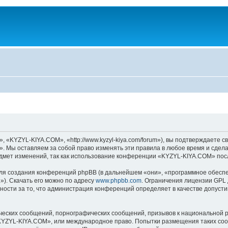
KYZYL-KIYA.COM», «http://www.kyzyl-kiya.com/forum»), вы подтверждаете св
 Мы оставляем за собой право изменять эти правила в любое время и сделае
дмет изменений, так как использование конференции «KYZYL-KIYA.COM» посл
я создания конференций phpBB (в дальнейшем «они», «программное обеспе
»). Скачать его можно по адресу
www.phpbb.com
. Ограничения лицензии GPL 
ности за то, что администрация конференций определяет в качестве допусти
ческих сообщений, порнографических сообщений, призывов к национальной р
 «KYZYL-KIYA.COM», или международное право. Попытки размещения таких со