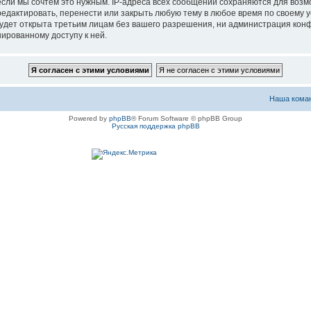
если мы сочтём это нужным. IP-адреса всех сообщений сохраняются для возм
актировать, перенести или закрыть любую тему в любое время по своему ус
будет открыта третьим лицам без вашего разрешения, ни администрация ко
нированному доступу к ней.
Наша кома
Powered by
phpBB
® Forum Software © phpBB Group
Русская поддержка phpBB