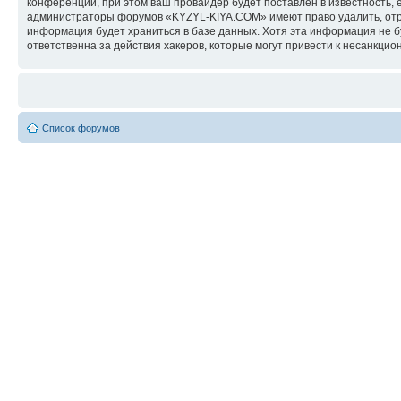
конференции, при этом ваш провайдер будет поставлен в известность, 
администраторы форумов «KYZYL-KIYA.COM» имеют право удалить, отред
информация будет храниться в базе данных. Хотя эта информация не 
ответственна за действия хакеров, которые могут привести к несанкцио
Список форумов