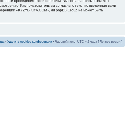
ожности проведения такой политики. Вы соглашаетесь с тем, что
мотрению. Как пользователь вы согласны с тем, что введённая вами
нференции «KYZYL-KIYA.COM», ни phpBB Group не может быть
нда
•
Удалить cookies конференции
• Часовой пояс: UTC + 2 часа [ Летнее время ]