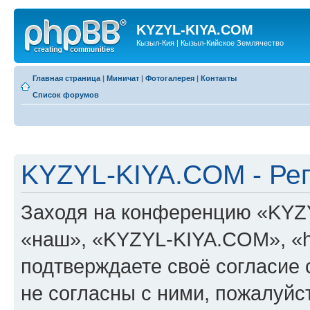
KYZYL-KIYA.COM
Кызыл-Кия | Кызыл-Кийское Землячество
Главная страница
|
Миничат
|
Фотогалерея
|
Контакты
Список форумов
KYZYL-KIYA.COM - Ре
Заходя на конференцию «KYZ
«наш», «KYZYL-KIYA.COM», «htt
подтверждаете своё согласие
не согласны с ними, пожалуйст