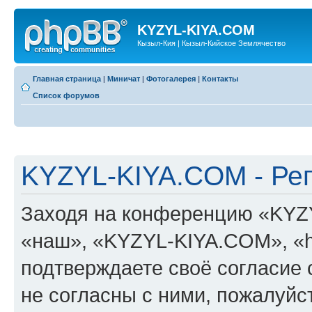
KYZYL-KIYA.COM
Кызыл-Кия | Кызыл-Кийское Землячество
Главная страница
|
Миничат
|
Фотогалерея
|
Контакты
Список форумов
KYZYL-KIYA.COM - Ре
Заходя на конференцию «KYZ
«наш», «KYZYL-KIYA.COM», «htt
подтверждаете своё согласие
не согласны с ними, пожалуйст