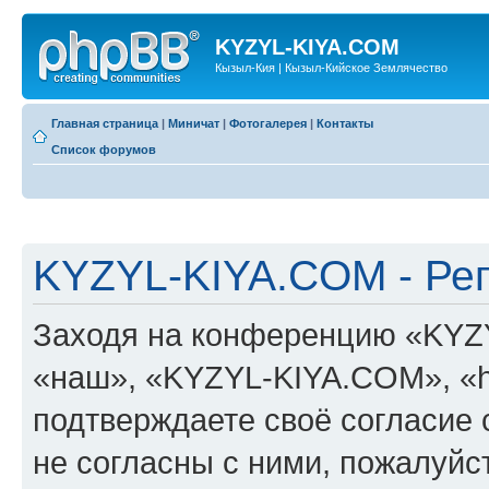
KYZYL-KIYA.COM
Кызыл-Кия | Кызыл-Кийское Землячество
Главная страница
|
Миничат
|
Фотогалерея
|
Контакты
Список форумов
KYZYL-KIYA.COM - Ре
Заходя на конференцию «KYZ
«наш», «KYZYL-KIYA.COM», «htt
подтверждаете своё согласие
не согласны с ними, пожалуйст