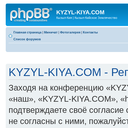
KYZYL-KIYA.COM
Кызыл-Кия | Кызыл-Кийское Землячество
Главная страница
|
Миничат
|
Фотогалерея
|
Контакты
Список форумов
KYZYL-KIYA.COM - Ре
Заходя на конференцию «KYZ
«наш», «KYZYL-KIYA.COM», «htt
подтверждаете своё согласие
не согласны с ними, пожалуйст