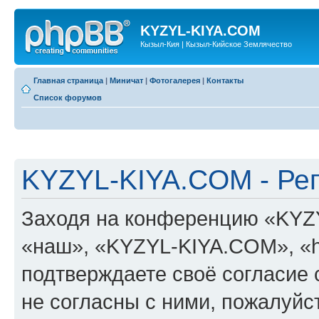
KYZYL-KIYA.COM
Кызыл-Кия | Кызыл-Кийское Землячество
Главная страница
|
Миничат
|
Фотогалерея
|
Контакты
Список форумов
KYZYL-KIYA.COM - Ре
Заходя на конференцию «KYZ
«наш», «KYZYL-KIYA.COM», «htt
подтверждаете своё согласие
не согласны с ними, пожалуйст