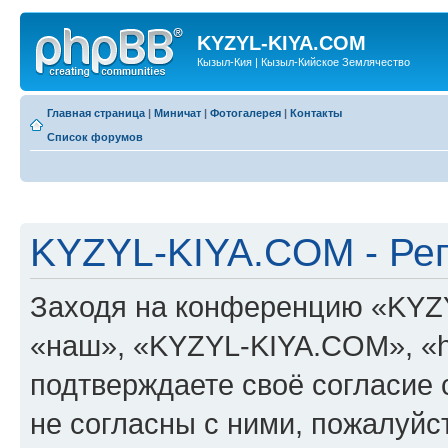
KYZYL-KIYA.COM
Кызыл-Кия | Кызыл-Кийское Землячество
Главная страница
|
Миничат
|
Фотогалерея
|
Контакты
Список форумов
KYZYL-KIYA.COM - Ре
Заходя на конференцию «KYZ
«наш», «KYZYL-KIYA.COM», «htt
подтверждаете своё согласие
не согласны с ними, пожалуйст