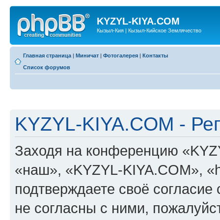
KYZYL-KIYA.COM
Кызыл-Кия | Кызыл-Кийское Землячество
Главная страница
|
Миничат
|
Фотогалерея
|
Контакты
Список форумов
KYZYL-KIYA.COM - Ре
Заходя на конференцию «KYZ
«наш», «KYZYL-KIYA.COM», «htt
подтверждаете своё согласие
не согласны с ними, пожалуйст