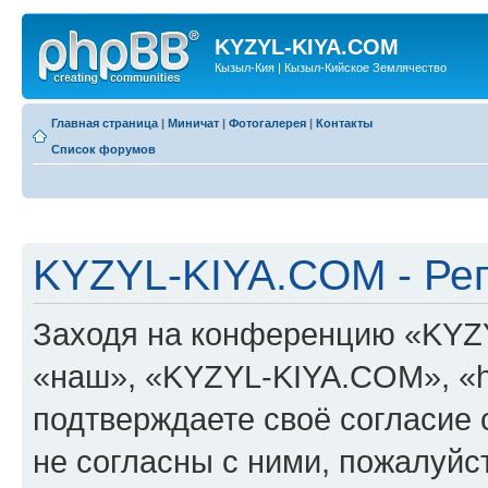
KYZYL-KIYA.COM
Кызыл-Кия | Кызыл-Кийское Землячество
Главная страница
|
Миничат
|
Фотогалерея
|
Контакты
Список форумов
KYZYL-KIYA.COM - Ре
Заходя на конференцию «KYZ
«наш», «KYZYL-KIYA.COM», «htt
подтверждаете своё согласие
не согласны с ними, пожалуйст