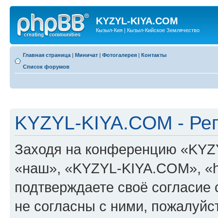
KYZYL-KIYA.COM
Кызыл-Кия | Кызыл-Кийское Землячество
Главная страница
|
Миничат
|
Фотогалерея
|
Контакты
Список форумов
KYZYL-KIYA.COM - Ре
Заходя на конференцию «KYZ
«наш», «KYZYL-KIYA.COM», «htt
подтверждаете своё согласие
не согласны с ними, пожалуйст