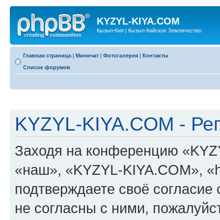
KYZYL-KIYA.COM
Кызыл-Кия | Кызыл-Кийское Землячество
Главная страница
|
Миничат
|
Фотогалерея
|
Контакты
Список форумов
KYZYL-KIYA.COM - Ре
Заходя на конференцию «KYZ
«наш», «KYZYL-KIYA.COM», «htt
подтверждаете своё согласие
не согласны с ними, пожалуйст