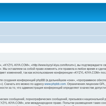
KYZYL-KIYA.COM», «http://www.kyzyl-kiya.com/forum»), вы подтверждаете св
 Мы оставляем за собой право изменять эти правила в любое время и сделае
дмет изменений, так как использование конференции «KYZYL-KIYA.COM» посл
я создания конференций phpBB (в дальнейшем «они», «программное обеспе
»). Скачать его можно по адресу
www.phpbb.com
. Ограничения лицензии GPL 
ности за то, что администрация конференций определяет в качестве допусти
ческих сообщений, порнографических сообщений, призывов к национальной р
 «KYZYL-KIYA.COM», или международное право. Попытки размещения таких со