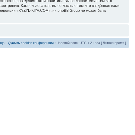
ожности проведения такой политики. Вы соглашаетесь с тем, что
мотрению. Как пользователь вы согласны с тем, что введённая вами
нференции «KYZYL-KIYA.COM», ни phpBB Group не может быть
нда
•
Удалить cookies конференции
• Часовой пояс: UTC + 2 часа [ Летнее время ]