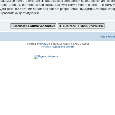
если мы сочтём это нужным. IP-адреса всех сообщений сохраняются для возм
актировать, перенести или закрыть любую тему в любое время по своему ус
будет открыта третьим лицам без вашего разрешения, ни администрация ко
нированному доступу к ней.
Наша кома
Powered by
phpBB
® Forum Software © phpBB Group
Русская поддержка phpBB