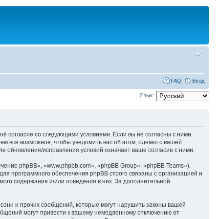
FAQ
Вход
Язык:
оё согласие со следующими условиями. Если вы не согласны с ними,
м всё возможное, чтобы уведомить вас об этом, однако с вашей
е обновления/исправления условий означает ваше согласие с ними.
чение phpBB», «www.phpbb.com», «phpBB Group», «phpBB Teams»),
для программного обеспечения phpBB строго связаны с организацией и
мого содержания и/или поведения в них. За дополнительной
озни и прочих сообщений, которые могут нарушить законы вашей
общений могут привести к вашему немедленному отключению от