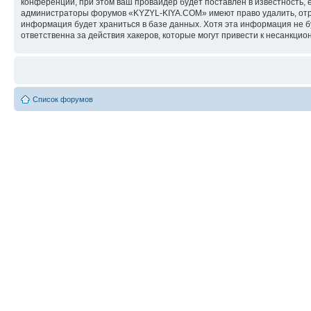
конференции, при этом ваш провайдер будет поставлен в известность, 
администраторы форумов «KYZYL-KIYA.COM» имеют право удалить, отред
информация будет храниться в базе данных. Хотя эта информация не 
ответственна за действия хакеров, которые могут привести к несанкцио
Список форумов