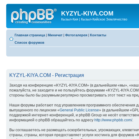
KYZYL-KIYA.COM
Кызыл-Кия | Кызыл-Кийское Землячество
Главная страница
|
Миничат
|
Фотогалерея
|
Контакты
Список форумов
KYZYL-KIYA.COM - Регистрация
Заходя на конференцию «KYZYL-KIYA.COM» (в дальнейшем «мы», «наш», «
пожалуйста, не заходите и не пользуйтесь форумами «KYZYL-KIYA.COM».
стороны было бы разумным регулярно просматривать этот текст на пре
Наши форумы работают под управлением программного обеспечения дл
выпущенного по лицензии «
General Public License
» (в дальнейшем «GPL
поддержкой интернет-конференций, и phpBB Group не несёт ответствен
информацией о phpBB обращайтесь по адресу
http://www.phpbb.com/
.
Вы соглашаетесь не размещать оскорбительных, угрожающих, клеветни
страны, страны, которая предоставляет услуги хостинга для форумов