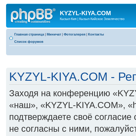
KYZYL-KIYA.COM
Кызыл-Кия | Кызыл-Кийское Землячество
Главная страница
|
Миничат
|
Фотогалерея
|
Контакты
Список форумов
KYZYL-KIYA.COM - Ре
Заходя на конференцию «KYZ
«наш», «KYZYL-KIYA.COM», «htt
подтверждаете своё согласие
не согласны с ними, пожалуйст