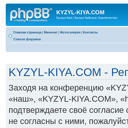
KYZYL-KIYA.COM
Кызыл-Кия | Кызыл-Кийское Землячество
Главная страница
|
Миничат
|
Фотогалерея
|
Контакты
Список форумов
KYZYL-KIYA.COM - Ре
Заходя на конференцию «KYZ
«наш», «KYZYL-KIYA.COM», «htt
подтверждаете своё согласие
не согласны с ними, пожалуйст