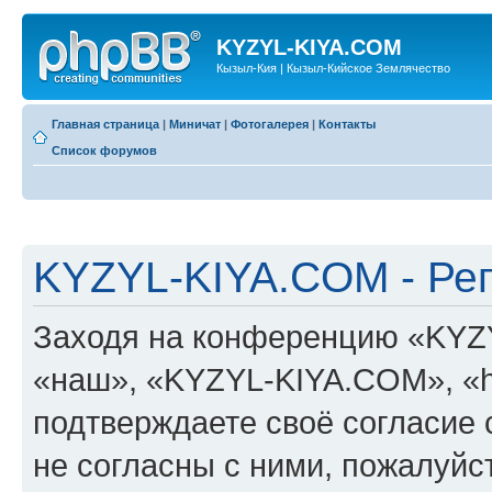
KYZYL-KIYA.COM
Кызыл-Кия | Кызыл-Кийское Землячество
Главная страница
|
Миничат
|
Фотогалерея
|
Контакты
Список форумов
KYZYL-KIYA.COM - Ре
Заходя на конференцию «KYZ
«наш», «KYZYL-KIYA.COM», «htt
подтверждаете своё согласие
не согласны с ними, пожалуйст