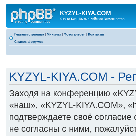
KYZYL-KIYA.COM
Кызыл-Кия | Кызыл-Кийское Землячество
Главная страница
|
Миничат
|
Фотогалерея
|
Контакты
Список форумов
KYZYL-KIYA.COM - Ре
Заходя на конференцию «KYZ
«наш», «KYZYL-KIYA.COM», «htt
подтверждаете своё согласие
не согласны с ними, пожалуйст