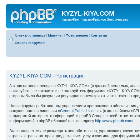
KYZYL-KIYA.COM
Кызыл-Кия | Кызыл-Кийское Землячество
Главная страница
|
Миничат
|
Фотогалерея
|
Контакты
Список форумов
KYZYL-KIYA.COM - Регистрация
Заходя на конференцию «KYZYL-KIYA.COM» (в дальнейшем «мы», «наш», «
пожалуйста, не заходите и не пользуйтесь форумами «KYZYL-KIYA.COM».
стороны было бы разумным регулярно просматривать этот текст на пре
Наши форумы работают под управлением программного обеспечения дл
выпущенного по лицензии «
General Public License
» (в дальнейшем «GPL
поддержкой интернет-конференций, и phpBB Group не несёт ответствен
информацией о phpBB обращайтесь по адресу
http://www.phpbb.com/
.
Вы соглашаетесь не размещать оскорбительных, угрожающих, клеветни
страны, страны, которая предоставляет услуги хостинга для форумов