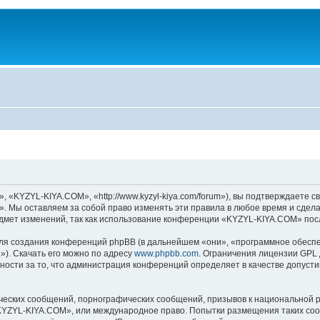
KYZYL-KIYA.COM», «http://www.kyzyl-kiya.com/forum»), вы подтверждаете св
 Мы оставляем за собой право изменять эти правила в любое время и сделае
дмет изменений, так как использование конференции «KYZYL-KIYA.COM» посл
я создания конференций phpBB (в дальнейшем «они», «программное обеспе
»). Скачать его можно по адресу
www.phpbb.com
. Ограничения лицензии GPL 
ности за то, что администрация конференций определяет в качестве допусти
ческих сообщений, порнографических сообщений, призывов к национальной р
 «KYZYL-KIYA.COM», или международное право. Попытки размещения таких со