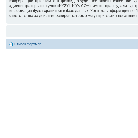
конференции, при этом ваш провайдер будет поставлен в известность, 
администраторы форумов «KYZYL-KIYA.COM» имеют право удалить, отред
информация будет храниться в базе данных. Хотя эта информация не 
ответственна за действия хакеров, которые могут привести к несанкцио
Список форумов