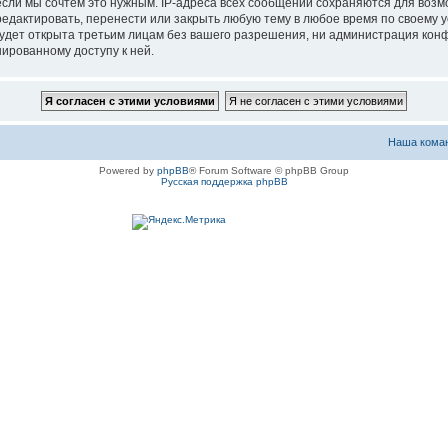
если мы сочтём это нужным. IP-адреса всех сообщений сохраняются для возм
актировать, перенести или закрыть любую тему в любое время по своему ус
будет открыта третьим лицам без вашего разрешения, ни администрация ко
нированному доступу к ней.
Наша кома
Powered by
phpBB
® Forum Software © phpBB Group
Русская поддержка phpBB