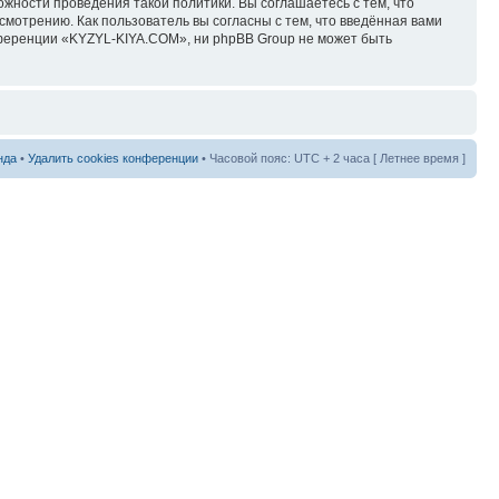
ожности проведения такой политики. Вы соглашаетесь с тем, что
мотрению. Как пользователь вы согласны с тем, что введённая вами
нференции «KYZYL-KIYA.COM», ни phpBB Group не может быть
нда
•
Удалить cookies конференции
• Часовой пояс: UTC + 2 часа [ Летнее время ]