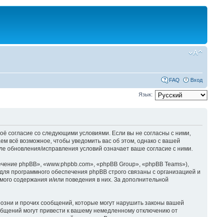
FAQ
Вход
Язык:
оё согласие со следующими условиями. Если вы не согласны с ними,
м всё возможное, чтобы уведомить вас об этом, однако с вашей
е обновления/исправления условий означает ваше согласие с ними.
чение phpBB», «www.phpbb.com», «phpBB Group», «phpBB Teams»),
для программного обеспечения phpBB строго связаны с организацией и
мого содержания и/или поведения в них. За дополнительной
озни и прочих сообщений, которые могут нарушить законы вашей
общений могут привести к вашему немедленному отключению от