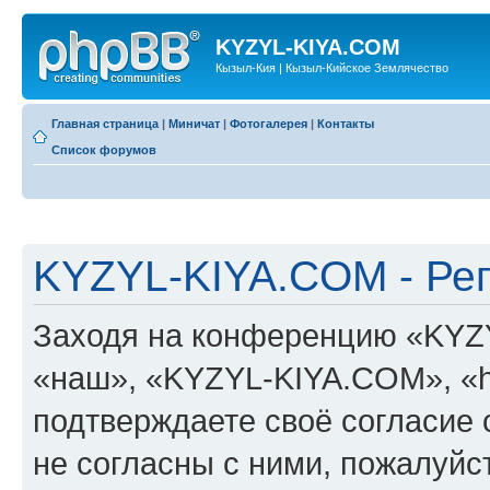
KYZYL-KIYA.COM
Кызыл-Кия | Кызыл-Кийское Землячество
Главная страница
|
Миничат
|
Фотогалерея
|
Контакты
Список форумов
KYZYL-KIYA.COM - Ре
Заходя на конференцию «KYZ
«наш», «KYZYL-KIYA.COM», «htt
подтверждаете своё согласие
не согласны с ними, пожалуйст