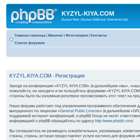
KYZYL-KIYA.COM
Кызыл-Кия | Кызыл-Кийское Землячество
Главная страница
|
Миничат
|
Фотогалерея
|
Контакты
Список форумов
KYZYL-KIYA.COM - Регистрация
Заходя на конференцию «KYZYL-KIYA.COM» (в дальнейшем «мы», «наш», «
пожалуйста, не заходите и не пользуйтесь форумами «KYZYL-KIYA.COM».
стороны было бы разумным регулярно просматривать этот текст на пре
Наши форумы работают под управлением программного обеспечения дл
выпущенного по лицензии «
General Public License
» (в дальнейшем «GPL
поддержкой интернет-конференций, и phpBB Group не несёт ответствен
информацией о phpBB обращайтесь по адресу
http://www.phpbb.com/
.
Вы соглашаетесь не размещать оскорбительных, угрожающих, клеветни
страны, страны, которая предоставляет услуги хостинга для форумов