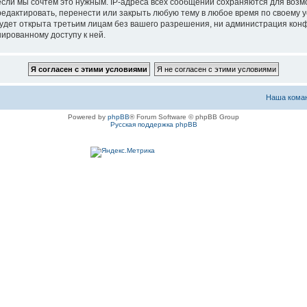
если мы сочтём это нужным. IP-адреса всех сообщений сохраняются для возм
актировать, перенести или закрыть любую тему в любое время по своему ус
будет открыта третьим лицам без вашего разрешения, ни администрация ко
нированному доступу к ней.
Наша кома
Powered by
phpBB
® Forum Software © phpBB Group
Русская поддержка phpBB