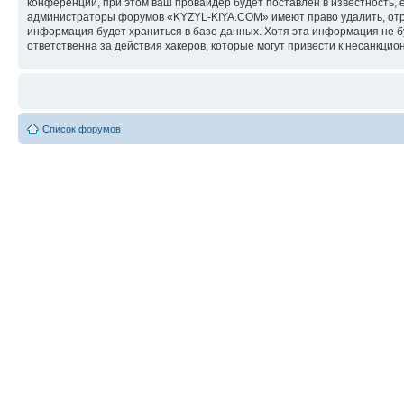
конференции, при этом ваш провайдер будет поставлен в известность, 
администраторы форумов «KYZYL-KIYA.COM» имеют право удалить, отред
информация будет храниться в базе данных. Хотя эта информация не 
ответственна за действия хакеров, которые могут привести к несанкцио
Список форумов