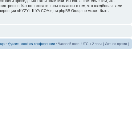
ожности проведения такой политики. Вы соглашаетесь с тем, что
мотрению. Как пользователь вы согласны с тем, что введённая вами
нференции «KYZYL-KIYA.COM», ни phpBB Group не может быть
нда
•
Удалить cookies конференции
• Часовой пояс: UTC + 2 часа [ Летнее время ]