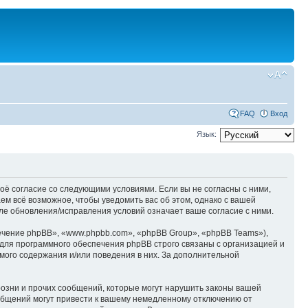
FAQ
Вход
Язык:
оё согласие со следующими условиями. Если вы не согласны с ними,
м всё возможное, чтобы уведомить вас об этом, однако с вашей
е обновления/исправления условий означает ваше согласие с ними.
чение phpBB», «www.phpbb.com», «phpBB Group», «phpBB Teams»),
для программного обеспечения phpBB строго связаны с организацией и
мого содержания и/или поведения в них. За дополнительной
озни и прочих сообщений, которые могут нарушить законы вашей
общений могут привести к вашему немедленному отключению от