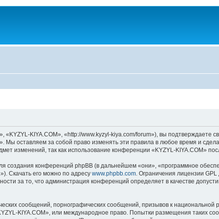
KYZYL-KIYA.COM», «http://www.kyzyl-kiya.com/forum»), вы подтверждаете св
 Мы оставляем за собой право изменять эти правила в любое время и сделае
дмет изменений, так как использование конференции «KYZYL-KIYA.COM» посл
я создания конференций phpBB (в дальнейшем «они», «программное обеспе
»). Скачать его можно по адресу
www.phpbb.com
. Ограничения лицензии GPL 
ности за то, что администрация конференций определяет в качестве допусти
ческих сообщений, порнографических сообщений, призывов к национальной р
 «KYZYL-KIYA.COM», или международное право. Попытки размещения таких со