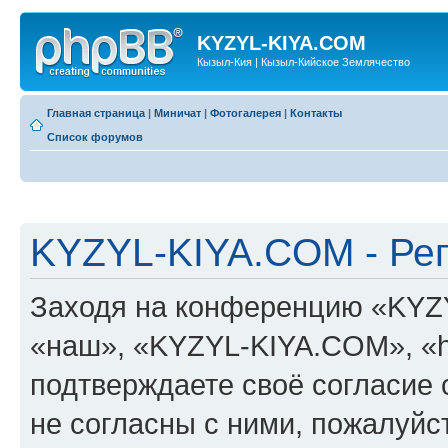
KYZYL-KIYA.COM
Кызыл-Кия | Кызыл-Кийское Землячество
Главная страница
|
Миничат
|
Фотогалерея
|
Контакты
Список форумов
KYZYL-KIYA.COM - Ре
Заходя на конференцию «KYZ
«наш», «KYZYL-KIYA.COM», «htt
подтверждаете своё согласие
не согласны с ними, пожалуйст