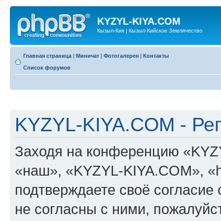
KYZYL-KIYA.COM
Кызыл-Кия | Кызыл-Кийское Землячество
Главная страница
|
Миничат
|
Фотогалерея
|
Контакты
Список форумов
KYZYL-KIYA.COM - Ре
Заходя на конференцию «KYZ
«наш», «KYZYL-KIYA.COM», «htt
подтверждаете своё согласие
не согласны с ними, пожалуйст