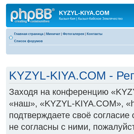
KYZYL-KIYA.COM
Кызыл-Кия | Кызыл-Кийское Землячество
Главная страница
|
Миничат
|
Фотогалерея
|
Контакты
Список форумов
KYZYL-KIYA.COM - Ре
Заходя на конференцию «KYZ
«наш», «KYZYL-KIYA.COM», «htt
подтверждаете своё согласие
не согласны с ними, пожалуйст