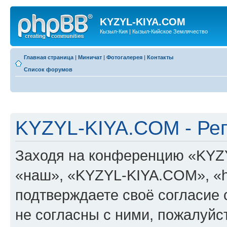
KYZYL-KIYA.COM
Кызыл-Кия | Кызыл-Кийское Землячество
Главная страница
|
Миничат
|
Фотогалерея
|
Контакты
Список форумов
KYZYL-KIYA.COM - Ре
Заходя на конференцию «KYZ
«наш», «KYZYL-KIYA.COM», «htt
подтверждаете своё согласие
не согласны с ними, пожалуйст