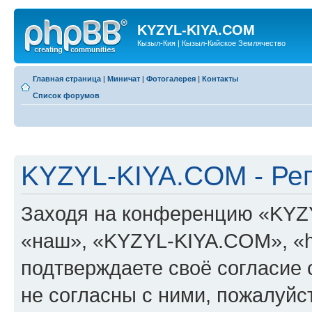
KYZYL-KIYA.COM
Кызыл-Кия | Кызыл-Кийское Землячество
Главная страница
|
Миничат
|
Фотогалерея
|
Контакты
Список форумов
KYZYL-KIYA.COM - Ре
Заходя на конференцию «KYZ
«наш», «KYZYL-KIYA.COM», «htt
подтверждаете своё согласие
не согласны с ними, пожалуйст