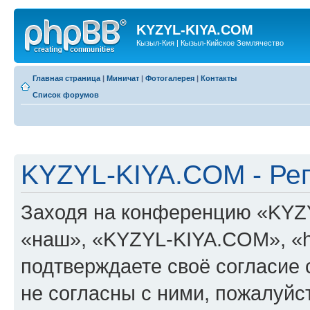
KYZYL-KIYA.COM
Кызыл-Кия | Кызыл-Кийское Землячество
Главная страница
|
Миничат
|
Фотогалерея
|
Контакты
Список форумов
KYZYL-KIYA.COM - Ре
Заходя на конференцию «KYZ
«наш», «KYZYL-KIYA.COM», «htt
подтверждаете своё согласие
не согласны с ними, пожалуйст