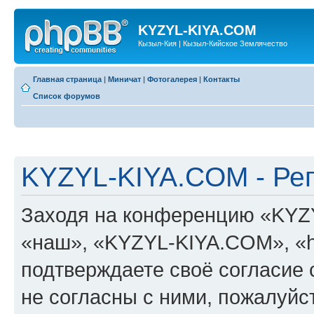
KYZYL-KIYA.COM
Кызыл-Кия | Кызыл-Кийское Землячество
Главная страница
|
Миничат
|
Фотогалерея
|
Контакты
Список форумов
KYZYL-KIYA.COM - Ре
Заходя на конференцию «KYZ
«наш», «KYZYL-KIYA.COM», «htt
подтверждаете своё согласие
не согласны с ними, пожалуйст