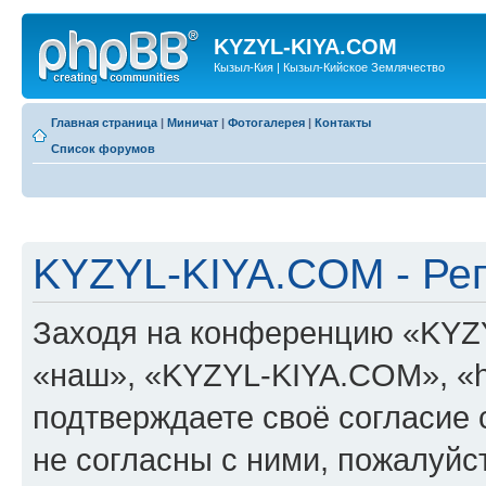
KYZYL-KIYA.COM
Кызыл-Кия | Кызыл-Кийское Землячество
Главная страница
|
Миничат
|
Фотогалерея
|
Контакты
Список форумов
KYZYL-KIYA.COM - Ре
Заходя на конференцию «KYZ
«наш», «KYZYL-KIYA.COM», «htt
подтверждаете своё согласие
не согласны с ними, пожалуйст