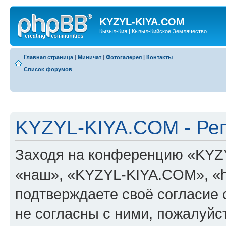
KYZYL-KIYA.COM
Кызыл-Кия | Кызыл-Кийское Землячество
Главная страница
|
Миничат
|
Фотогалерея
|
Контакты
Список форумов
KYZYL-KIYA.COM - Ре
Заходя на конференцию «KYZ
«наш», «KYZYL-KIYA.COM», «htt
подтверждаете своё согласие
не согласны с ними, пожалуйст