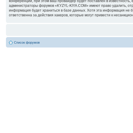
конференции, при этом ваш провайдер будет поставлен в известность, 
администраторы форумов «KYZYL-KIYA.COM» имеют право удалить, отред
информация будет храниться в базе данных. Хотя эта информация не 
ответственна за действия хакеров, которые могут привести к несанкцио
Список форумов