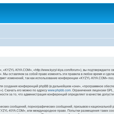
KYZYL-KIYA.COM», «http://www.kyzyl-kiya.com/forum»), вы подтверждаете св
 Мы оставляем за собой право изменять эти правила в любое время и сделае
дмет изменений, так как использование конференции «KYZYL-KIYA.COM» посл
я создания конференций phpBB (в дальнейшем «они», «программное обеспе
»). Скачать его можно по адресу
www.phpbb.com
. Ограничения лицензии GPL 
ности за то, что администрация конференций определяет в качестве допусти
ческих сообщений, порнографических сообщений, призывов к национальной р
 «KYZYL-KIYA.COM», или международное право. Попытки размещения таких со