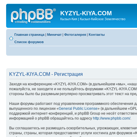
KYZYL-KIYA.COM
Кызыл-Кия | Кызыл-Кийское Землячество
Главная страница
|
Миничат
|
Фотогалерея
|
Контакты
Список форумов
KYZYL-KIYA.COM - Регистрация
Заходя на конференцию «KYZYL-KIYA.COM» (в дальнейшем «мы», «наш», «
пожалуйста, не заходите и не пользуйтесь форумами «KYZYL-KIYA.COM».
стороны было бы разумным регулярно просматривать этот текст на пре
Наши форумы работают под управлением программного обеспечения дл
выпущенного по лицензии «
General Public License
» (в дальнейшем «GPL
поддержкой интернет-конференций, и phpBB Group не несёт ответствен
информацией о phpBB обращайтесь по адресу
http://www.phpbb.com/
.
Вы соглашаетесь не размещать оскорбительных, угрожающих, клеветни
страны, страны, которая предоставляет услуги хостинга для форумов