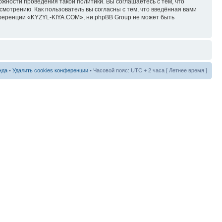
ожности проведения такой политики. Вы соглашаетесь с тем, что
мотрению. Как пользователь вы согласны с тем, что введённая вами
нференции «KYZYL-KIYA.COM», ни phpBB Group не может быть
нда
•
Удалить cookies конференции
• Часовой пояс: UTC + 2 часа [ Летнее время ]