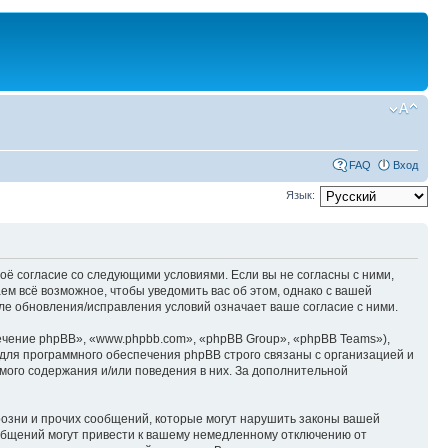
FAQ
Вход
Язык:
оё согласие со следующими условиями. Если вы не согласны с ними,
м всё возможное, чтобы уведомить вас об этом, однако с вашей
е обновления/исправления условий означает ваше согласие с ними.
чение phpBB», «www.phpbb.com», «phpBB Group», «phpBB Teams»),
для программного обеспечения phpBB строго связаны с организацией и
мого содержания и/или поведения в них. За дополнительной
озни и прочих сообщений, которые могут нарушить законы вашей
общений могут привести к вашему немедленному отключению от