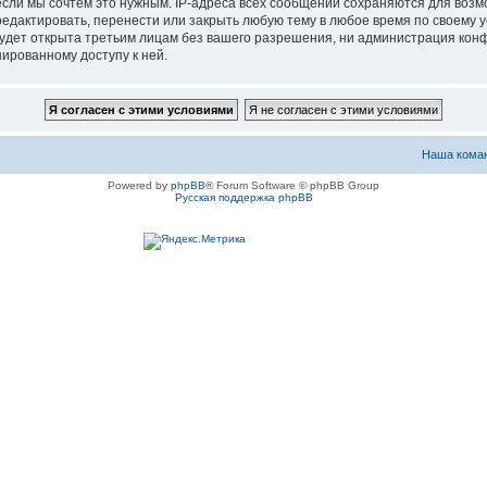
если мы сочтём это нужным. IP-адреса всех сообщений сохраняются для возм
актировать, перенести или закрыть любую тему в любое время по своему ус
будет открыта третьим лицам без вашего разрешения, ни администрация ко
нированному доступу к ней.
Наша кома
Powered by
phpBB
® Forum Software © phpBB Group
Русская поддержка phpBB