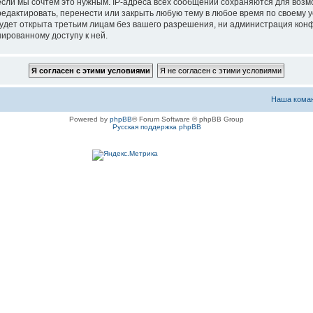
если мы сочтём это нужным. IP-адреса всех сообщений сохраняются для возм
актировать, перенести или закрыть любую тему в любое время по своему ус
будет открыта третьим лицам без вашего разрешения, ни администрация ко
нированному доступу к ней.
Наша кома
Powered by
phpBB
® Forum Software © phpBB Group
Русская поддержка phpBB