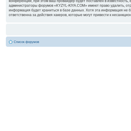
конференции, при этом ваш провайдер будет поставлен в известность, 
администраторы форумов «KYZYL-KIYA.COM» имеют право удалить, отред
информация будет храниться в базе данных. Хотя эта информация не 
ответственна за действия хакеров, которые могут привести к несанкцио
Список форумов