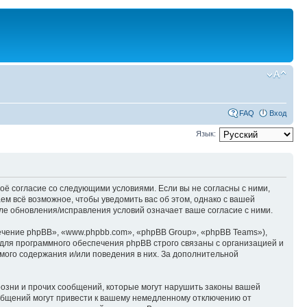
FAQ
Вход
Язык:
оё согласие со следующими условиями. Если вы не согласны с ними,
м всё возможное, чтобы уведомить вас об этом, однако с вашей
е обновления/исправления условий означает ваше согласие с ними.
чение phpBB», «www.phpbb.com», «phpBB Group», «phpBB Teams»),
для программного обеспечения phpBB строго связаны с организацией и
мого содержания и/или поведения в них. За дополнительной
озни и прочих сообщений, которые могут нарушить законы вашей
общений могут привести к вашему немедленному отключению от