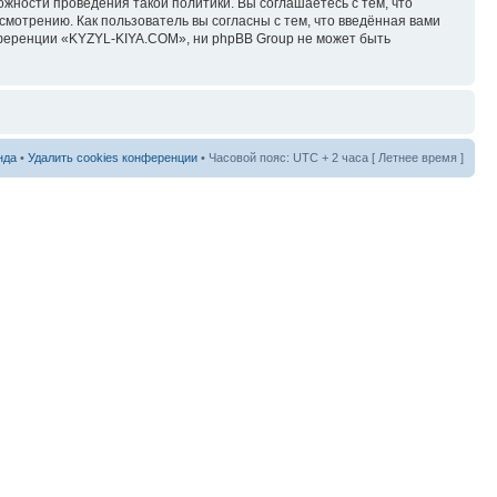
ожности проведения такой политики. Вы соглашаетесь с тем, что
мотрению. Как пользователь вы согласны с тем, что введённая вами
нференции «KYZYL-KIYA.COM», ни phpBB Group не может быть
нда
•
Удалить cookies конференции
• Часовой пояс: UTC + 2 часа [ Летнее время ]