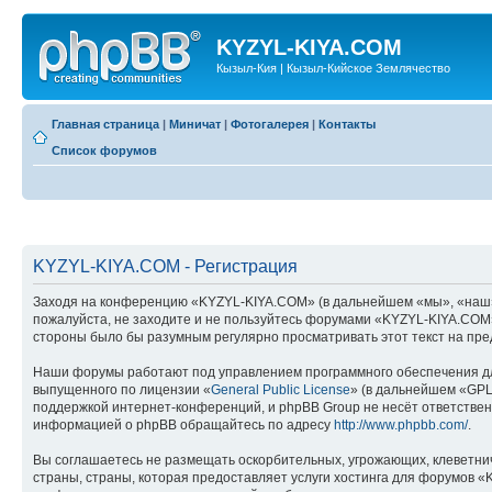
KYZYL-KIYA.COM
Кызыл-Кия | Кызыл-Кийское Землячество
Главная страница
|
Миничат
|
Фотогалерея
|
Контакты
Список форумов
KYZYL-KIYA.COM - Регистрация
Заходя на конференцию «KYZYL-KIYA.COM» (в дальнейшем «мы», «наш», «
пожалуйста, не заходите и не пользуйтесь форумами «KYZYL-KIYA.COM».
стороны было бы разумным регулярно просматривать этот текст на пре
Наши форумы работают под управлением программного обеспечения дл
выпущенного по лицензии «
General Public License
» (в дальнейшем «GPL
поддержкой интернет-конференций, и phpBB Group не несёт ответствен
информацией о phpBB обращайтесь по адресу
http://www.phpbb.com/
.
Вы соглашаетесь не размещать оскорбительных, угрожающих, клеветни
страны, страны, которая предоставляет услуги хостинга для форумов