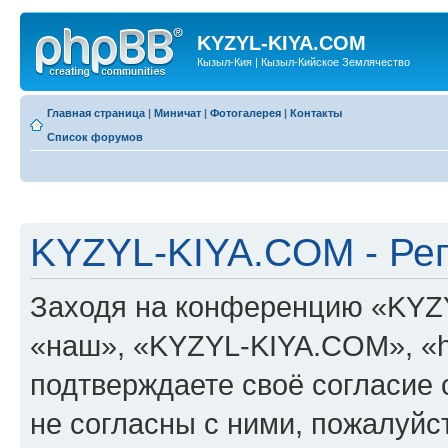
KYZYL-KIYA.COM
Кызыл-Кия | Кызыл-Кийское Землячество
Главная страница
|
Миничат
|
Фотогалерея
|
Контакты
Список форумов
KYZYL-KIYA.COM - Ре
Заходя на конференцию «KYZ
«наш», «KYZYL-KIYA.COM», «htt
подтверждаете своё согласие
не согласны с ними, пожалуйст