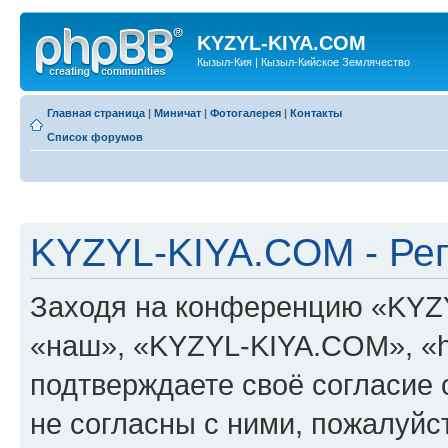
KYZYL-KIYA.COM
Кызыл-Кия | Кызыл-Кийское Землячество
Главная страница
|
Миничат
|
Фотогалерея
|
Контакты
Список форумов
KYZYL-KIYA.COM - Ре
Заходя на конференцию «KYZ
«наш», «KYZYL-KIYA.COM», «htt
подтверждаете своё согласие
не согласны с ними, пожалуйст