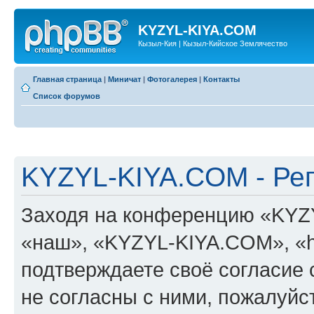
KYZYL-KIYA.COM
Кызыл-Кия | Кызыл-Кийское Землячество
Главная страница
|
Миничат
|
Фотогалерея
|
Контакты
Список форумов
KYZYL-KIYA.COM - Ре
Заходя на конференцию «KYZ
«наш», «KYZYL-KIYA.COM», «htt
подтверждаете своё согласие
не согласны с ними, пожалуйст