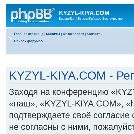
KYZYL-KIYA.COM
Кызыл-Кия | Кызыл-Кийское Землячество
Главная страница
|
Миничат
|
Фотогалерея
|
Контакты
Список форумов
KYZYL-KIYA.COM - Ре
Заходя на конференцию «KYZ
«наш», «KYZYL-KIYA.COM», «htt
подтверждаете своё согласие
не согласны с ними, пожалуйст