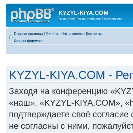
KYZYL-KIYA.COM
Кызыл-Кия | Кызыл-Кийское Землячество
Главная страница
|
Миничат
|
Фотогалерея
|
Контакты
Список форумов
KYZYL-KIYA.COM - Ре
Заходя на конференцию «KYZ
«наш», «KYZYL-KIYA.COM», «htt
подтверждаете своё согласие
не согласны с ними, пожалуйст