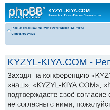
KYZYL-KIYA.COM
Кызыл-Кия | Кызыл-Кийское Землячество
Главная страница
|
Миничат
|
Фотогалерея
|
Контакты
Список форумов
KYZYL-KIYA.COM - Ре
Заходя на конференцию «KYZ
«наш», «KYZYL-KIYA.COM», «htt
подтверждаете своё согласие
не согласны с ними, пожалуйст