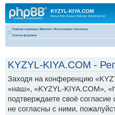
KYZYL-KIYA.COM
Кызыл-Кия | Кызыл-Кийское Землячество
Главная страница
|
Миничат
|
Фотогалерея
|
Контакты
Список форумов
KYZYL-KIYA.COM - Ре
Заходя на конференцию «KYZ
«наш», «KYZYL-KIYA.COM», «htt
подтверждаете своё согласие
не согласны с ними, пожалуйст