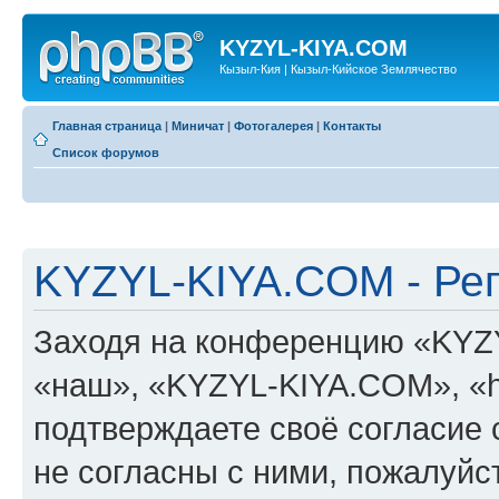
KYZYL-KIYA.COM
Кызыл-Кия | Кызыл-Кийское Землячество
Главная страница
|
Миничат
|
Фотогалерея
|
Контакты
Список форумов
KYZYL-KIYA.COM - Ре
Заходя на конференцию «KYZ
«наш», «KYZYL-KIYA.COM», «htt
подтверждаете своё согласие
не согласны с ними, пожалуйст