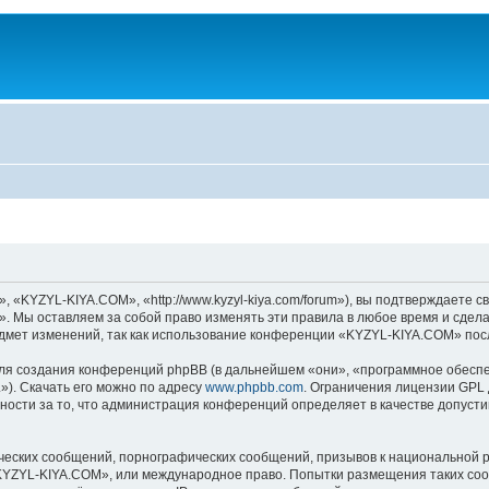
KYZYL-KIYA.COM», «http://www.kyzyl-kiya.com/forum»), вы подтверждаете св
 Мы оставляем за собой право изменять эти правила в любое время и сделае
дмет изменений, так как использование конференции «KYZYL-KIYA.COM» посл
я создания конференций phpBB (в дальнейшем «они», «программное обеспе
»). Скачать его можно по адресу
www.phpbb.com
. Ограничения лицензии GPL 
ности за то, что администрация конференций определяет в качестве допусти
ческих сообщений, порнографических сообщений, призывов к национальной р
 «KYZYL-KIYA.COM», или международное право. Попытки размещения таких со