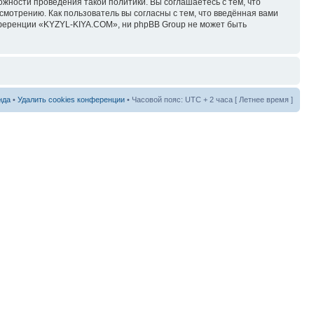
ожности проведения такой политики. Вы соглашаетесь с тем, что
мотрению. Как пользователь вы согласны с тем, что введённая вами
нференции «KYZYL-KIYA.COM», ни phpBB Group не может быть
нда
•
Удалить cookies конференции
• Часовой пояс: UTC + 2 часа [ Летнее время ]