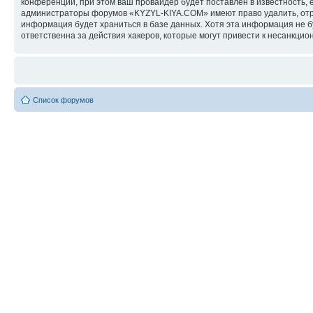
конференции, при этом ваш провайдер будет поставлен в известность, 
администраторы форумов «KYZYL-KIYA.COM» имеют право удалить, отред
информация будет храниться в базе данных. Хотя эта информация не 
ответственна за действия хакеров, которые могут привести к несанкцио
Список форумов