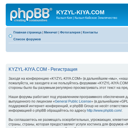
KYZYL-KIYA.COM
Кызыл-Кия | Кызыл-Кийское Землячество
Главная страница
|
Миничат
|
Фотогалерея
|
Контакты
Список форумов
KYZYL-KIYA.COM - Регистрация
Заходя на конференцию «KYZYL-KIYA.COM» (в дальнейшем «мы», «наш», «
пожалуйста, не заходите и не пользуйтесь форумами «KYZYL-KIYA.COM».
стороны было бы разумным регулярно просматривать этот текст на пре
Наши форумы работают под управлением программного обеспечения дл
выпущенного по лицензии «
General Public License
» (в дальнейшем «GPL
поддержкой интернет-конференций, и phpBB Group не несёт ответствен
информацией о phpBB обращайтесь по адресу
http://www.phpbb.com/
.
Вы соглашаетесь не размещать оскорбительных, угрожающих, клеветни
страны, страны, которая предоставляет услуги хостинга для форумов