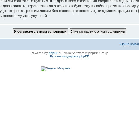
если мы сочтём это нужным. IP-адреса всех сообщений сохраняются для возм
актировать, перенести или закрыть любую тему в любое время по своему ус
будет открыта третьим лицам без вашего разрешения, ни администрация ко
нированному доступу к ней.
Наша кома
Powered by
phpBB
® Forum Software © phpBB Group
Русская поддержка phpBB