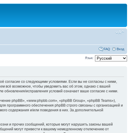
FAQ
Вход
Язык:
оё согласие со следующими условиями. Если вы не согласны с ними,
м всё возможное, чтобы уведомить вас об этом, однако с вашей
е обновления/исправления условий означает ваше согласие с ними.
чение phpBB», «www.phpbb.com», «phpBB Group», «phpBB Teams»),
для программного обеспечения phpBB строго связаны с организацией и
мого содержания и/или поведения в них. За дополнительной
озни и прочих сообщений, которые могут нарушить законы вашей
общений могут привести к вашему немедленному отключению от