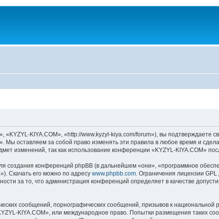
KYZYL-KIYA.COM», «http://www.kyzyl-kiya.com/forum»), вы подтверждаете св
 Мы оставляем за собой право изменять эти правила в любое время и сделае
дмет изменений, так как использование конференции «KYZYL-KIYA.COM» посл
я создания конференций phpBB (в дальнейшем «они», «программное обеспе
»). Скачать его можно по адресу
www.phpbb.com
. Ограничения лицензии GPL 
ности за то, что администрация конференций определяет в качестве допусти
ческих сообщений, порнографических сообщений, призывов к национальной р
 «KYZYL-KIYA.COM», или международное право. Попытки размещения таких со