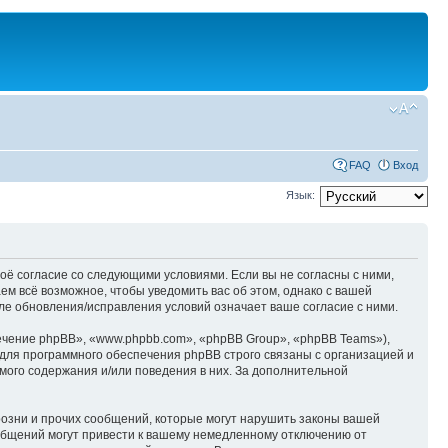
FAQ
Вход
Язык:
оё согласие со следующими условиями. Если вы не согласны с ними,
м всё возможное, чтобы уведомить вас об этом, однако с вашей
е обновления/исправления условий означает ваше согласие с ними.
чение phpBB», «www.phpbb.com», «phpBB Group», «phpBB Teams»),
для программного обеспечения phpBB строго связаны с организацией и
мого содержания и/или поведения в них. За дополнительной
озни и прочих сообщений, которые могут нарушить законы вашей
общений могут привести к вашему немедленному отключению от