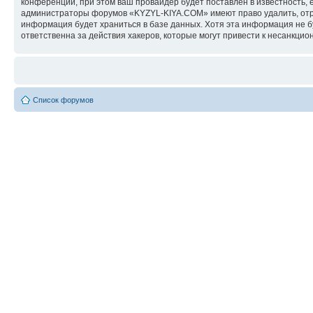
конференции, при этом ваш провайдер будет поставлен в известность, 
администраторы форумов «KYZYL-KIYA.COM» имеют право удалить, отред
информация будет храниться в базе данных. Хотя эта информация не 
ответственна за действия хакеров, которые могут привести к несанкцио
Список форумов