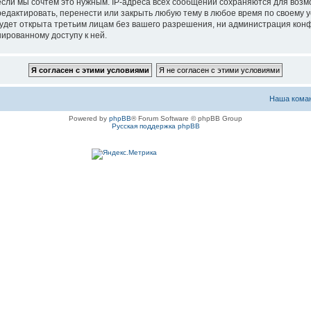
если мы сочтём это нужным. IP-адреса всех сообщений сохраняются для возм
актировать, перенести или закрыть любую тему в любое время по своему ус
будет открыта третьим лицам без вашего разрешения, ни администрация ко
нированному доступу к ней.
Наша кома
Powered by
phpBB
® Forum Software © phpBB Group
Русская поддержка phpBB