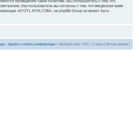
ожности проведения такой политики. Вы соглашаетесь с тем, что
мотрению. Как пользователь вы согласны с тем, что введённая вами
нференции «KYZYL-KIYA.COM», ни phpBB Group не может быть
нда
•
Удалить cookies конференции
• Часовой пояс: UTC + 2 часа [ Летнее время ]