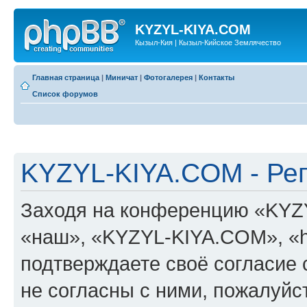
KYZYL-KIYA.COM
Кызыл-Кия | Кызыл-Кийское Землячество
Главная страница
|
Миничат
|
Фотогалерея
|
Контакты
Список форумов
KYZYL-KIYA.COM - Ре
Заходя на конференцию «KYZ
«наш», «KYZYL-KIYA.COM», «htt
подтверждаете своё согласие
не согласны с ними, пожалуйст