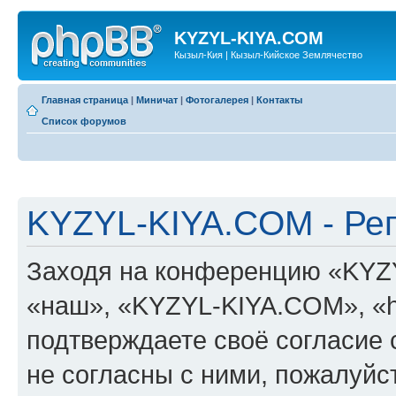
KYZYL-KIYA.COM
Кызыл-Кия | Кызыл-Кийское Землячество
Главная страница
|
Миничат
|
Фотогалерея
|
Контакты
Список форумов
KYZYL-KIYA.COM - Ре
Заходя на конференцию «KYZ
«наш», «KYZYL-KIYA.COM», «htt
подтверждаете своё согласие
не согласны с ними, пожалуйст