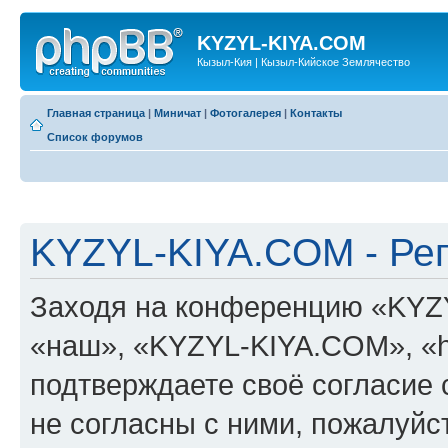
KYZYL-KIYA.COM
Кызыл-Кия | Кызыл-Кийское Землячество
Главная страница
|
Миничат
|
Фотогалерея
|
Контакты
Список форумов
KYZYL-KIYA.COM - Ре
Заходя на конференцию «KYZ
«наш», «KYZYL-KIYA.COM», «htt
подтверждаете своё согласие
не согласны с ними, пожалуйст