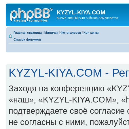
KYZYL-KIYA.COM
Кызыл-Кия | Кызыл-Кийское Землячество
Главная страница
|
Миничат
|
Фотогалерея
|
Контакты
Список форумов
KYZYL-KIYA.COM - Ре
Заходя на конференцию «KYZ
«наш», «KYZYL-KIYA.COM», «htt
подтверждаете своё согласие
не согласны с ними, пожалуйст