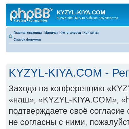
KYZYL-KIYA.COM
Кызыл-Кия | Кызыл-Кийское Землячество
Главная страница
|
Миничат
|
Фотогалерея
|
Контакты
Список форумов
KYZYL-KIYA.COM - Ре
Заходя на конференцию «KYZ
«наш», «KYZYL-KIYA.COM», «htt
подтверждаете своё согласие
не согласны с ними, пожалуйст