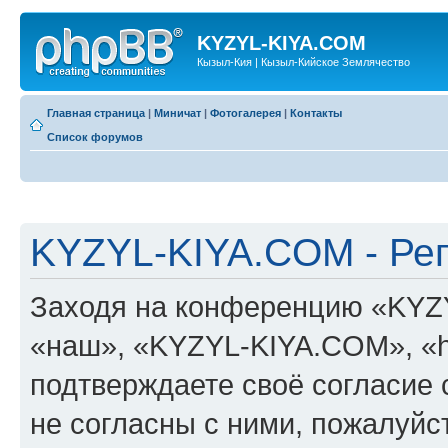
KYZYL-KIYA.COM
Кызыл-Кия | Кызыл-Кийское Землячество
Главная страница
|
Миничат
|
Фотогалерея
|
Контакты
Список форумов
KYZYL-KIYA.COM - Ре
Заходя на конференцию «KYZ
«наш», «KYZYL-KIYA.COM», «htt
подтверждаете своё согласие
не согласны с ними, пожалуйст