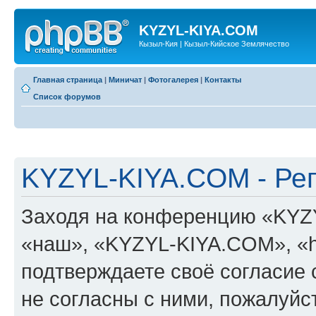
KYZYL-KIYA.COM
Кызыл-Кия | Кызыл-Кийское Землячество
Главная страница
|
Миничат
|
Фотогалерея
|
Контакты
Список форумов
KYZYL-KIYA.COM - Ре
Заходя на конференцию «KYZ
«наш», «KYZYL-KIYA.COM», «htt
подтверждаете своё согласие
не согласны с ними, пожалуйст